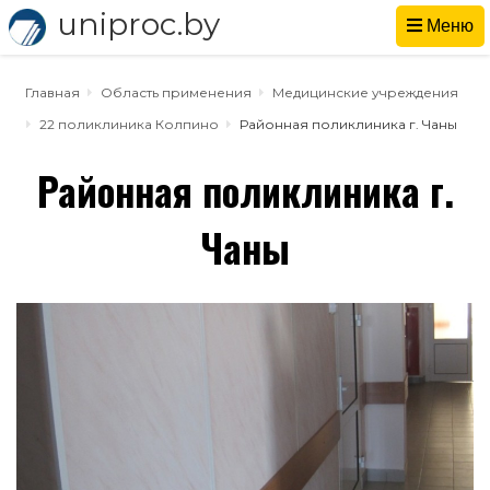
uniproc.by
Меню
Главная
Область применения
Медицинские учреждения
22 поликлиника Колпино
Районная поликлиника г. Чаны
Районная поликлиника г.
Чаны